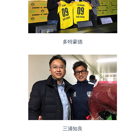
多特蒙德
三浦知良