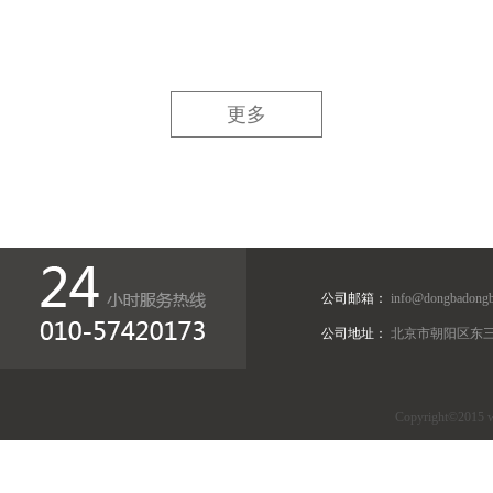
更多
公司邮箱：
info@dongbadong
公司地址：
北京市朝阳区东三
Copyright©2015 