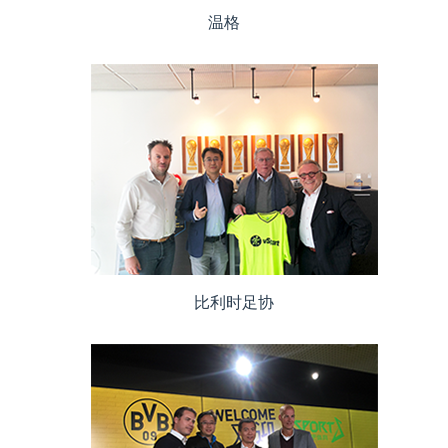
温格
比利时足协